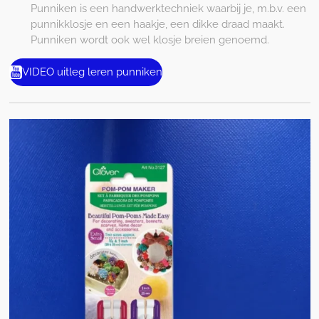
Punniken is een handwerktechniek waarbij je, m.b.v. een
punnikklosje en een haakje, een dikke draad maakt.
Punniken wordt ook wel klosje breien genoemd.
VIDEO uitleg leren punniken