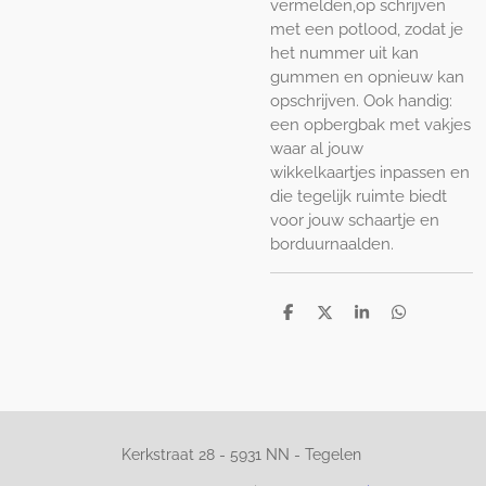
vermelden,op schrijven
met een potlood, zodat je
het nummer uit kan
gummen en opnieuw kan
opschrijven. Ook handig:
een opbergbak met vakjes
waar al jouw
wikkelkaartjes inpassen en
die tegelijk ruimte biedt
voor jouw schaartje en
borduurnaalden.
D
D
S
D
e
e
h
e
l
e
a
l
e
l
r
e
n
e
n
Kerkstraat 28 -
5931 NN - Tegelen