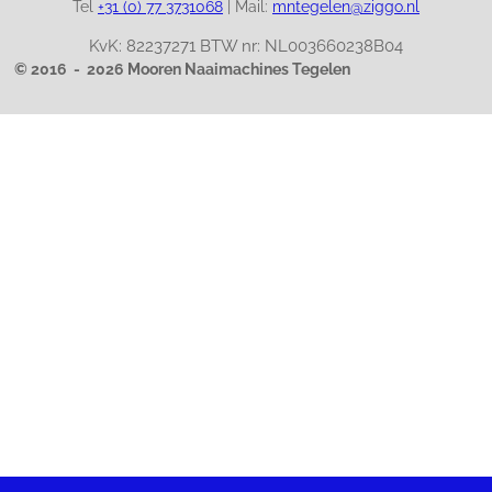
Tel
+31 (0) 77 3731068
|
Mail:
mntegelen@ziggo.nl
KvK: 82237271 BTW nr: NL003660238B04
© 2016 - 2026 Mooren Naaimachines Tegelen