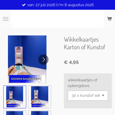
van: 27 juli 2026 t/m 8 augustus 2026
Ga
direct
naar
de
hoofdinhoud
Wikkelkaartjes
Karton of Kunstof
€ 4,95
wikkelkaartjes of
opbergdoos