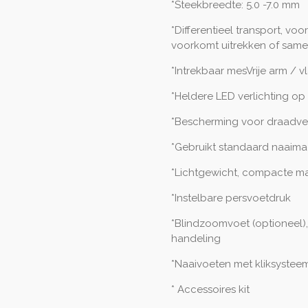
*Steekbreedte: 5.0 -7.0 mm
*Differentieel transport, voo
voorkomt uitrekken of same
*Intrekbaar mesVrije arm / 
*Heldere LED verlichting o
*Bescherming voor draadve
*Gebruikt standaard naaim
*Lichtgewicht, compacte m
*Instelbare persvoetdruk
*Blindzoomvoet (optioneel)
handeling
*Naaivoeten met kliksystee
* Accessoires kit