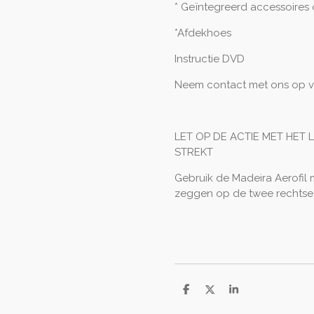
* Geïntegreerd accessoires
*Afdekhoes
Instructie DVD
Neem contact met ons op vo
LET OP DE ACTIE MET HET
STREKT
Gebruik de Madeira Aerofil 
zeggen op de twee rechtse 
D
D
S
e
e
h