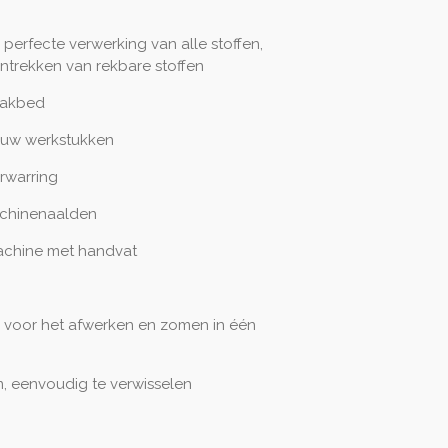
r perfecte verwerking van alle stoffen,
ntrekken van rekbare stoffen
vlakbed
p uw werkstukken
rwarring
achinenaalden
achine met handvat
, voor het afwerken en zomen in één
m, eenvoudig te verwisselen