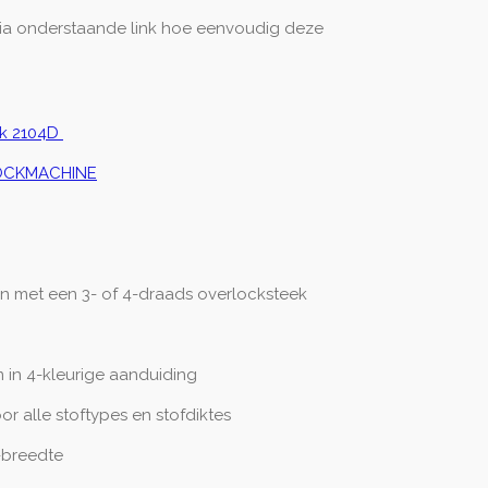
via onderstaande link hoe eenvoudig deze
ck 2104D
OCKMACHINE
en met een 3- of 4-draads overlocksteek
m in 4-kleurige aanduiding
r alle stoftypes en stofdiktes
-breedte