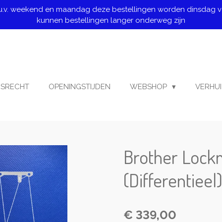
.u.v. weekend en maandag deze bestellingen worden dinsdag ver
kunnen bestellingen langer onderweg zijn
GSRECHT
OPENINGSTIJDEN
WEBSHOP
VERHUI
Brother Lock
(Differentieel
€ 339,00