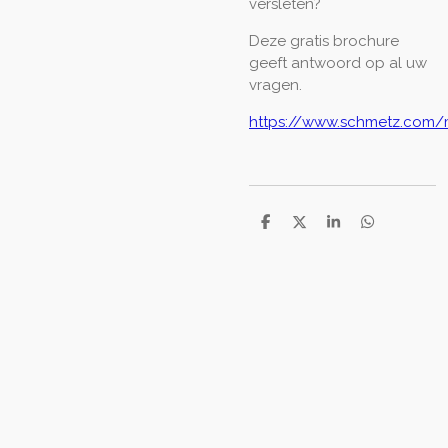
versleten?
Deze gratis brochure
geeft antwoord op al uw
vragen.
https://www.schmetz.com
D
D
S
D
e
e
h
e
l
e
a
l
e
l
r
e
n
e
n