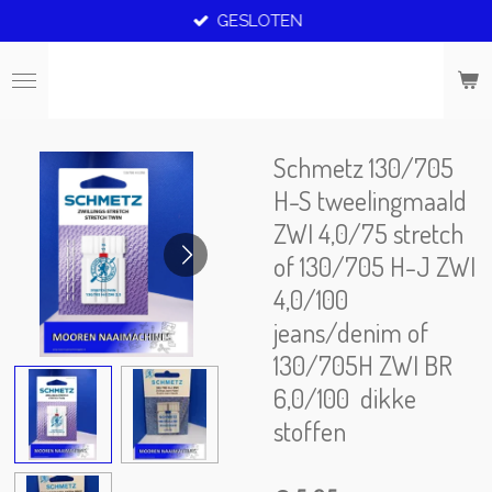
GESLOTEN
Ga
direct
naar
de
hoofdinhoud
Schmetz 130/705
H-S tweelingmaald
ZWI 4,0/75 stretch
of 130/705 H-J ZWI
4,0/100
jeans/denim of
130/705H ZWI BR
6,0/100 dikke
stoffen