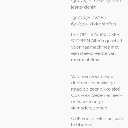
130/705 H-J ZWI 4,0/100
jeans/denim
130/705H ZWI BR
6,0/100. dikke stoffen
LET OP!!! 6,0/100 DIKKE
STOFFEN Alléén geschikt
voor naaimachines met
een steekbreedte van
minimaal 6mm!
Voor een zeer brede
dubbele, evenwijdige
naad op zeer dikke stof.
Ook voor biezen en één-
of tweekleurige
siernaden, zomen
OOK voor stretch en jeans
hebben wij