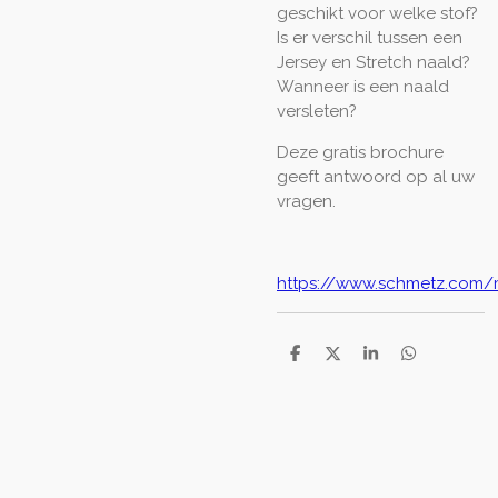
geschikt voor welke stof?
Is er verschil tussen een
Jersey en Stretch naald?
Wanneer is een naald
versleten?
Deze gratis brochure
geeft antwoord op al uw
vragen.
https://www.schmetz.com
D
D
S
D
e
e
h
e
l
e
a
l
e
l
r
e
n
e
n