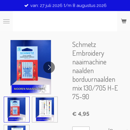
van: 27 juli 2026 t/m 8 augustus 2026
Ga
direct
naar
de
hoofdinhoud
Schmetz
Embroidery
naaimachine
naalden
borduurnaalden
mix 130/705 H-E
75-90
€ 4,95