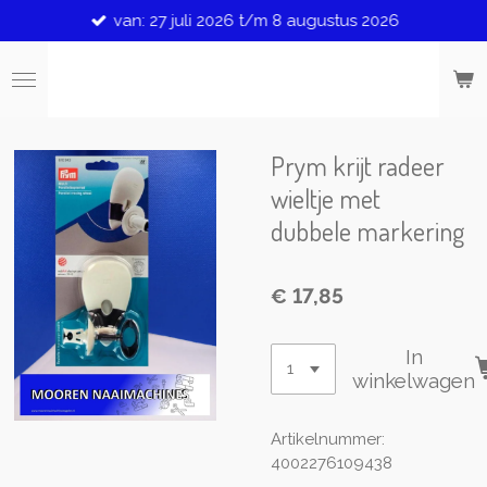
van: 27 juli 2026 t/m 8 augustus 2026
Ga
direct
naar
de
hoofdinhoud
Prym krijt radeer
wieltje met
dubbele markering
€ 17,85
In
winkelwagen
Artikelnummer:
4002276109438