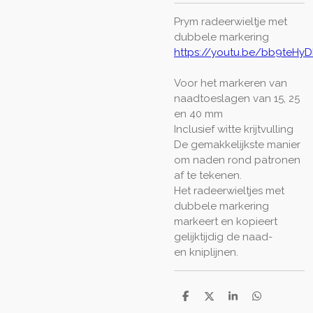
Prym radeerwieltje met
dubbele markering
https://youtu.be/bb9teHyD
Voor het markeren van
naadtoeslagen van 15, 25
en 40 mm
Inclusief witte krijtvulling
De gemakkelijkste manier
om naden rond patronen
af te tekenen.
Het radeerwieltjes met
dubbele markering
markeert en kopieert
gelijktijdig de naad-
en kniplijnen.
D
D
S
D
e
e
h
e