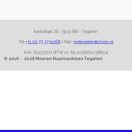
l
e
a
l
e
l
r
e
n
e
n
Kerkstraat 28 -
5931 NN - Tegelen
Tel
+31 (0) 77 3731068
|
Mail:
mntegelen@ziggo.nl
KvK: 82237271 BTW nr: NL003660238B04
© 2016 - 2026 Mooren Naaimachines Tegelen