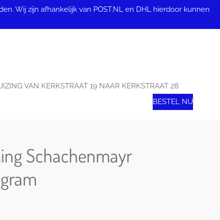
en. Wij zijn afhankelijk van POST.NL en DHL hierdoor kunnen
IZING VAN KERKSTRAAT 19 NAAR KERKSTRAAT 28
BESTEL NU
ming Schachenmayr
0gram