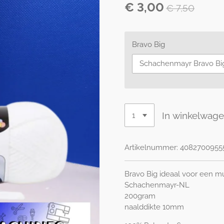
€ 3,00
€ 7,50
Bravo Big
In winkelwag
Artikelnummer:
4082700955
Bravo Big ideaal voor een mu
Schachenmayr-NL
200gram
naalddikte 10mm