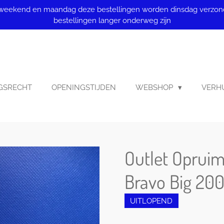
v. weekend en maandag deze bestellingen worden dinsdag verzond
bestellingen langer onderweg zijn
GSRECHT
OPENINGSTIJDEN
WEBSHOP
VERHU
Outlet Oprui
Bravo Big 20
UITLOPEND