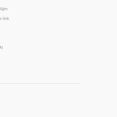
llijm
e link
EN