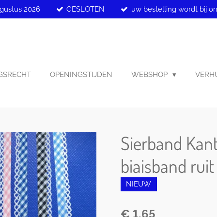
ugustus 2026
GESLOTEN
uw bestelling wordt bij o
GSRECHT
OPENINGSTIJDEN
WEBSHOP
VERHU
Sierband Kant
biaisband rui
NIEUW
€ 1,65