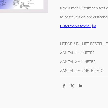
lijmen met Gütermann textie
te bestellen via onderstaand
Gütermann textiellijm
LET OP!!! BIJ HET BESTELL
AANTAL 1 = 1 METER
AANTAL 2 = 2 METER
AANTAL 3 = 3 METER ETC
D
D
S
e
e
h
l
e
a
e
l
r
n
e