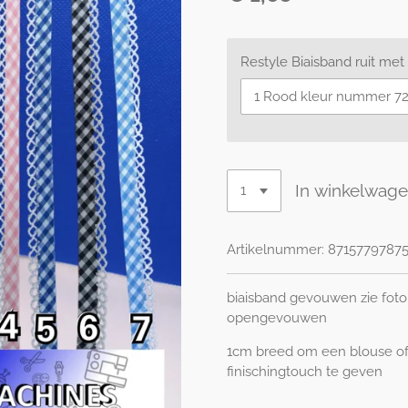
Restyle Biaisband ruit met
In winkelwag
Artikelnummer:
87157797875
biaisband gevouwen zie foto 
opengevouwen
1cm breed om een blouse of
finischingtouch te geven