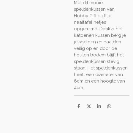
Met dit mooie
speldenkussen van
Hobby Gift blijft je
naaitafel netjes
opgeruimd. Dankzij het
katoenen kussen berg je
je spelden en naalden
veilig op en door de
houten bodem blijft het
speldenkussen stevig
staan. Het speldenkussen
heeft een diameter van
6cm en een hoogte van
4cm.
D
D
S
D
e
e
h
e
l
e
a
l
e
l
r
e
n
e
n