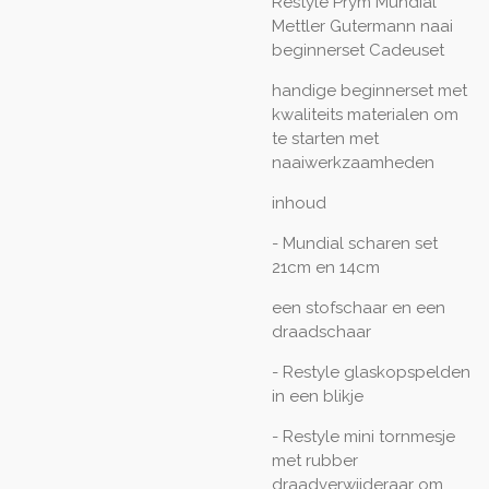
Restyle Prym Mundial
Mettler Gutermann naai
beginnerset Cadeuset
handige beginnerset met
kwaliteits materialen om
te starten met
naaiwerkzaamheden
inhoud
- Mundial scharen set
21cm en 14cm
een stofschaar en een
draadschaar
- Restyle glaskopspelden
in een blikje
- Restyle mini tornmesje
met rubber
draadverwijderaar om