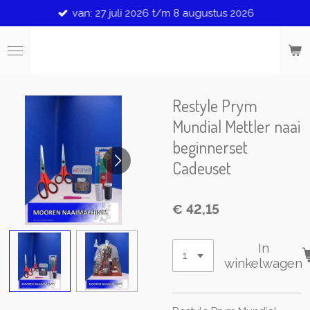
van: 27 juli 2026 t/m 8 augustus 2026
Ga
direct
naar
de
hoofdinhoud
Restyle Prym
Mundial Mettler naai
beginnerset
Cadeuset
€ 42,15
In
winkelwagen