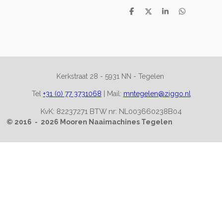
D
D
S
D
e
e
h
e
l
e
a
l
e
l
r
e
n
e
n
Kerkstraat 28 -
5931 NN - Tegelen
Tel
+31 (0) 77 3731068
|
Mail:
mntegelen@ziggo.nl
KvK: 82237271 BTW nr: NL003660238B04
© 2016 - 2026 Mooren Naaimachines Tegelen