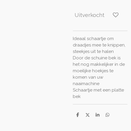
Uitverkocht
Ideaal schaartje om
draadjes mee te knippen,
steekjes uit te halen
Door de schuine bek is
het nog makkelijker in de
moeilijke hoekjes te
komen van uw
naaimachine
Schaartje met een platte
bek
D
D
S
D
e
e
h
e
l
e
a
l
e
l
r
e