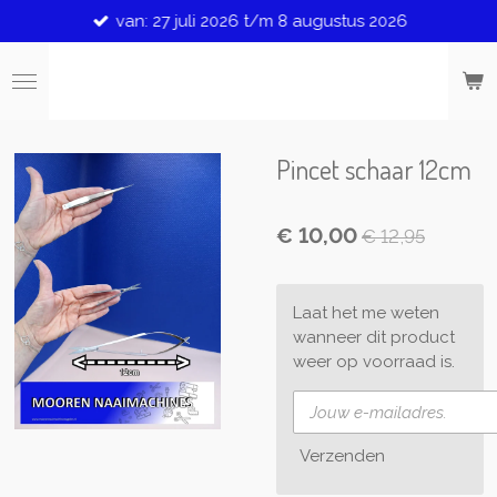
van: 27 juli 2026 t/m 8 augustus 2026
Ga
direct
naar
de
hoofdinhoud
Pincet schaar 12cm
€ 10,00
€ 12,95
Laat het me weten
wanneer dit product
weer op voorraad is.
Verzenden