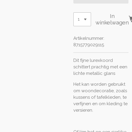
In
winkelwagen
Artikelnummer:
8715779029115
Dit fijne lurexkoord
schittert prachtig met een
lichte metallic glans
Het kan worden gebruikt
om woondecoratie, zoals
kussens of tafelkleden, te
verfijnen en om kleding te
versieren.
Of lijm het op.een sierlijke