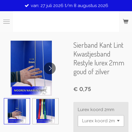
van: 27 juli 2026 t/m 8 augustus 2026
Ga
direct
naar
de
hoofdinhoud
Sierband Kant Lint
Kwastjesband
Restyle lurex 2mm
goud of zilver
€ 0,75
Lurex koord 2mm