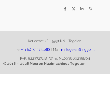
D
D
S
D
e
e
h
e
l
e
a
l
e
l
r
e
n
e
n
Kerkstraat 28 -
5931 NN - Tegelen
Tel
+31 (0) 77 3731068
|
Mail:
mntegelen@ziggo.nl
KvK: 82237271 BTW nr: NL003660238B04
© 2016 - 2026 Mooren Naaimachines Tegelen