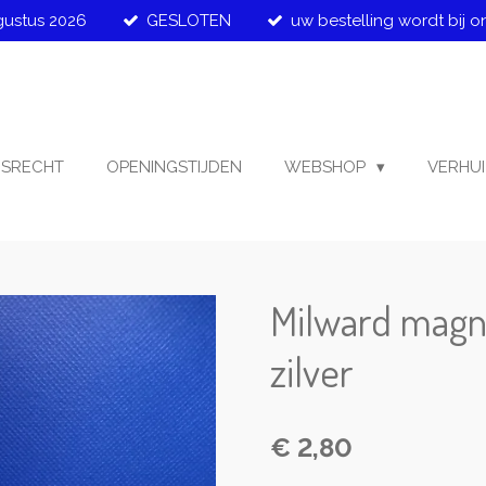
ugustus 2026
GESLOTEN
uw bestelling wordt bij o
GSRECHT
OPENINGSTIJDEN
WEBSHOP
VERHUI
Milward magn
zilver
€ 2,80