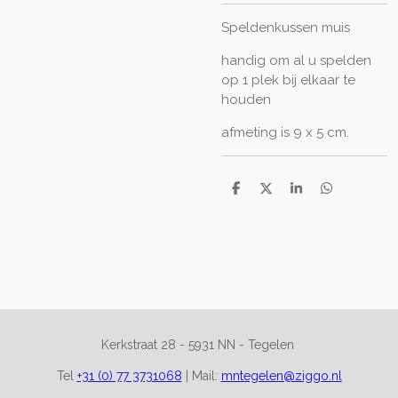
Speldenkussen muis
handig om al u spelden
op 1 plek bij elkaar te
houden
afmeting is 9 x 5 cm.
D
D
S
D
e
e
h
e
l
e
a
l
e
l
r
e
n
e
n
Kerkstraat 28 -
5931 NN - Tegelen
Tel
+31 (0) 77 3731068
|
Mail:
mntegelen@ziggo.nl