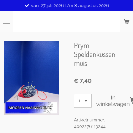
van: 27 juli 2026 t/m 8 augustus 2026
Ga
direct
naar
de
hoofdinhoud
Prym
Speldenkussen
muis
€ 7,40
In
winkelwagen
Artikelnummer:
4002276113244