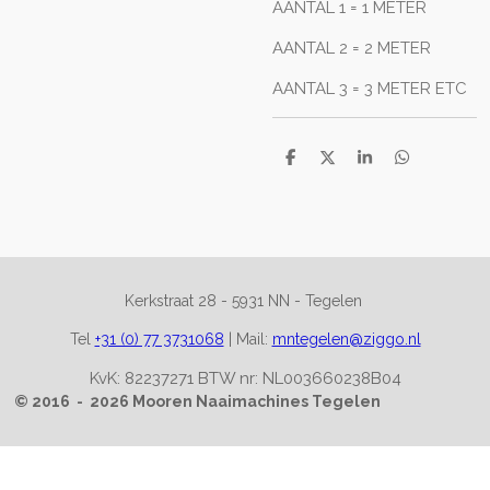
AANTAL 1 = 1 METER
AANTAL 2 = 2 METER
AANTAL 3 = 3 METER ETC
D
D
S
D
e
e
h
e
l
e
a
l
e
l
r
e
n
e
n
Kerkstraat 28 -
5931 NN - Tegelen
Tel
+31 (0) 77 3731068
|
Mail:
mntegelen@ziggo.nl
KvK: 82237271 BTW nr: NL003660238B04
© 2016 - 2026 Mooren Naaimachines Tegelen