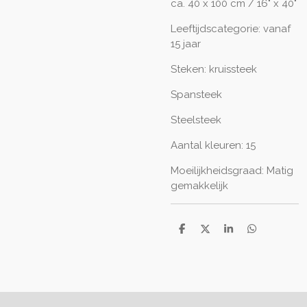
ca. 40 x 100 cm / 16" x 40"
Leeftijdscategorie: vanaf
15 jaar
Steken: kruissteek
Spansteek
Steelsteek
Aantal kleuren: 15
Moeilijkheidsgraad: Matig
gemakkelijk
D
D
S
D
e
e
h
e
l
e
a
l
e
l
r
e
n
e
n