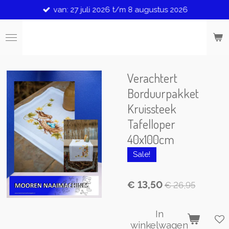
van: 27 juli 2026 t/m 8 augustus 2026
Ga
direct
naar
de
hoofdinhoud
Verachtert
Borduurpakket
Kruissteek
Tafelloper
40x100cm
Sale!
€ 13,50
€ 26,95
In
winkelwagen