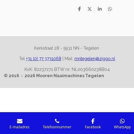
D
D
S
D
e
e
h
e
l
e
a
l
e
l
r
e
n
e
n
Kerkstraat 28 -
5931 NN - Tegelen
Tel
+31 (0) 77 3731068
|
Mail:
mntegelen@ziggo.nl
KvK: 82237271 BTW nr: NL003660238B04
© 2016 - 2026 Mooren Naaimachines Tegelen
E-mailadres
Telefoonnummer
Facebook
WhatsApp