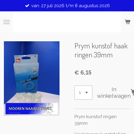
van: 27 juli 2026 t/m 8 augustus 2026
Ga
direct
naar
de
hoofdinhoud
Prym kunstof haak
ringen 39mm
€ 6,15
In
winkelwagen
Prym kunstof ringen
39mm