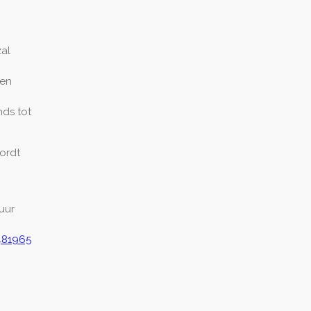
zal
 en
nds tot
ordt
 uur
481965