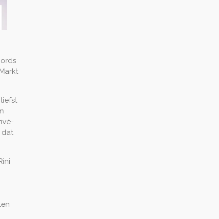
cords
Markt
iefst
jn
ivé-
d dat
ini
len