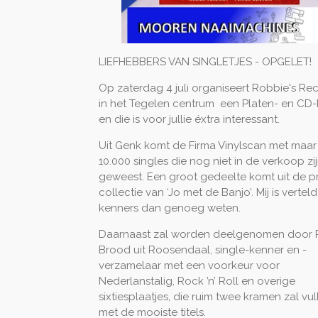
LIEFHEBBERS VAN SINGLETJES - OPGELET!
Op zaterdag 4 juli organiseert
Robbie's Re
in het
Tegelen centrum
een Platen- en CD-
en die is voor jullie éxtra interessant.
Uit Genk komt de Firma Vinylscan met maar l
10.000 singles die nog niet in de verkoop zi
geweest. Een groot gedeelte komt uit de pr
collectie van ‘Jo met de Banjo’. Mij is vertel
kenners dan genoeg weten.
Daarnaast zal worden deelgenomen door R
Brood uit Roosendaal, single-kenner en -
verzamelaar met een voorkeur voor
Nederlanstalig, Rock ’n’ Roll en overige
sixtiesplaatjes, die ruim twee kramen zal vul
met de mooiste titels.