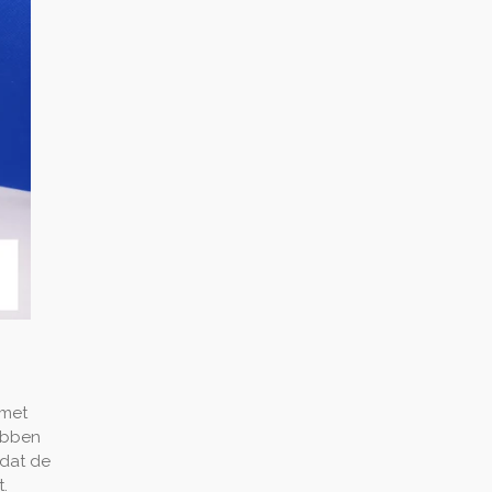
 met
hebben
dat de
.